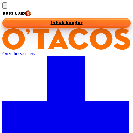
Boss Club
Ik heb honger
Onze boss-sellers