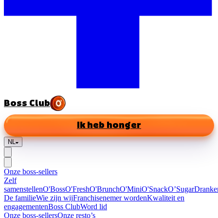
Boss Club
Ik heb honger
NL
Onze boss-sellers
Zelf
samenstellen
O'Boss
O'Fresh
O'Brunch
O'Mini
O'Snack
O’Sugar
Dranke
De familie
Wie zijn wij
Franchisenemer worden
Kwaliteit en
engagementen
Boss Club
Word lid
Onze boss-sellers
Onze resto’s