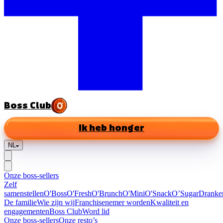
Boss Club
Ik heb honger
NL
Onze boss-sellers
Zelf
samenstellen
O'Boss
O'Fresh
O'Brunch
O'Mini
O'Snack
O’Sugar
Dranke
De familie
Wie zijn wij
Franchisenemer worden
Kwaliteit en
engagementen
Boss Club
Word lid
Onze boss-sellers
Onze resto’s