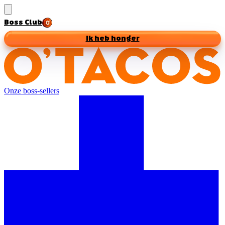
Boss Club
Ik heb honger
Onze boss-sellers