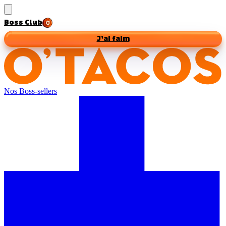
Boss Club
J’ai faim
Nos Boss-sellers