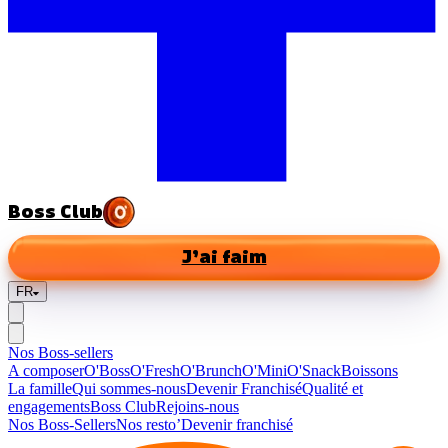
Boss Club
J’ai faim
FR
Nos Boss-sellers
A composer
O'Boss
O'Fresh
O'Brunch
O'Mini
O'Snack
Boissons
La famille
Qui sommes-nous
Devenir Franchisé
Qualité et
engagements
Boss Club
Rejoins-nous
Nos Boss-Sellers
Nos resto’
Devenir franchisé