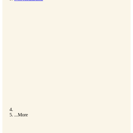
...
More