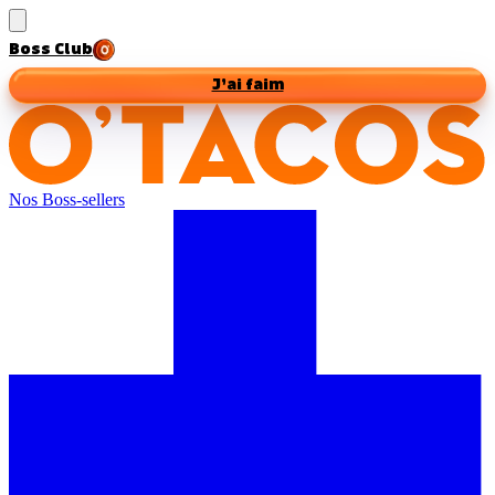
Boss Club
J’ai faim
Nos Boss-sellers