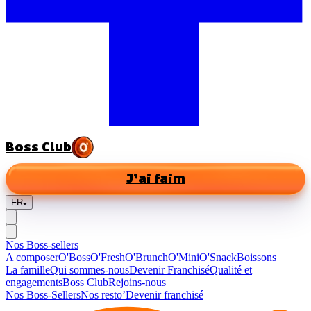
Boss Club
J’ai faim
FR
Nos Boss-sellers
A composer
O'Boss
O'Fresh
O'Brunch
O'Mini
O'Snack
Boissons
La famille
Qui sommes-nous
Devenir Franchisé
Qualité et
engagements
Boss Club
Rejoins-nous
Nos Boss-Sellers
Nos resto’
Devenir franchisé