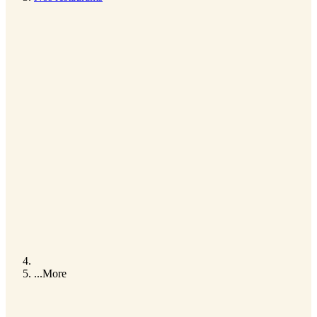
...
More