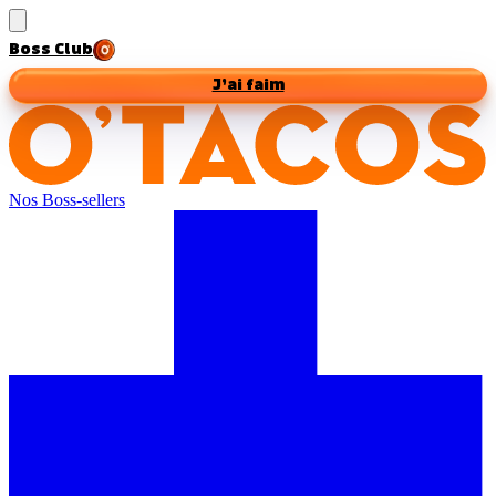
Boss Club
J’ai faim
Nos Boss-sellers