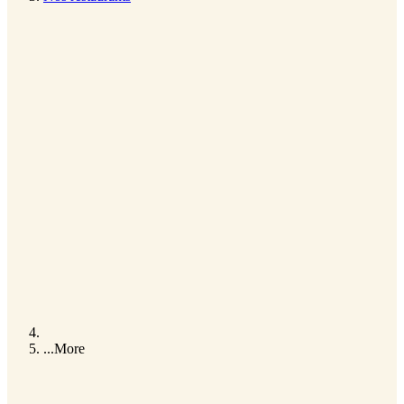
...
More