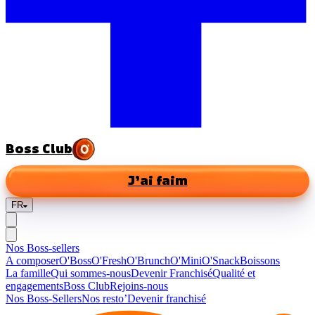
Boss Club
J’ai faim
FR
Nos Boss-sellers
A composer
O'Boss
O'Fresh
O'Brunch
O'Mini
O'Snack
Boissons
La famille
Qui sommes-nous
Devenir Franchisé
Qualité et
engagements
Boss Club
Rejoins-nous
Nos Boss-Sellers
Nos resto’
Devenir franchisé