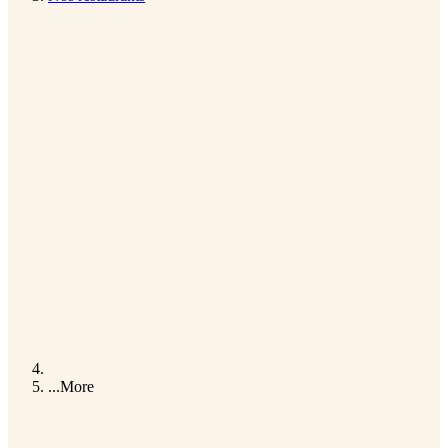
...
More