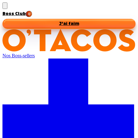
Boss Club
J’ai faim
Nos Boss-sellers