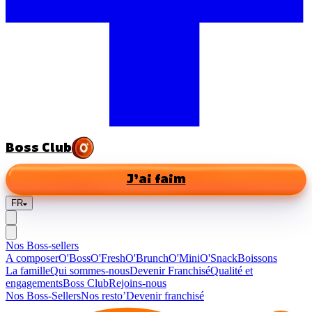
Boss Club
J’ai faim
FR
Nos Boss-sellers
A composer
O'Boss
O'Fresh
O'Brunch
O'Mini
O'Snack
Boissons
La famille
Qui sommes-nous
Devenir Franchisé
Qualité et
engagements
Boss Club
Rejoins-nous
Nos Boss-Sellers
Nos resto’
Devenir franchisé