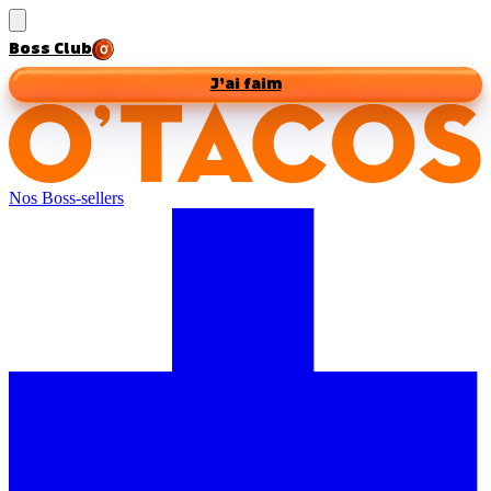
Boss Club
J’ai faim
Nos Boss-sellers