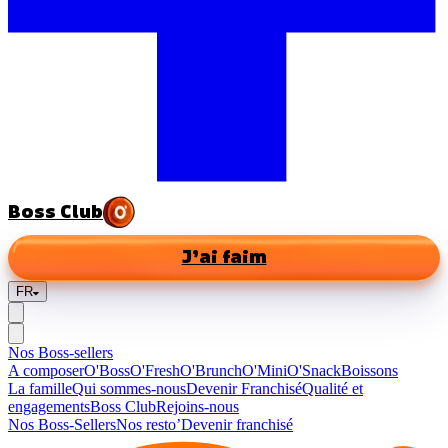
Boss Club
J’ai faim
FR
Nos Boss-sellers
A composer
O'Boss
O'Fresh
O'Brunch
O'Mini
O'Snack
Boissons
La famille
Qui sommes-nous
Devenir Franchisé
Qualité et
engagements
Boss Club
Rejoins-nous
Nos Boss-Sellers
Nos resto’
Devenir franchisé