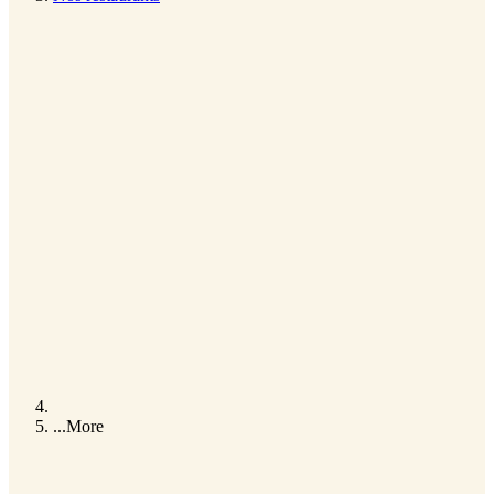
...
More