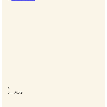
...
More