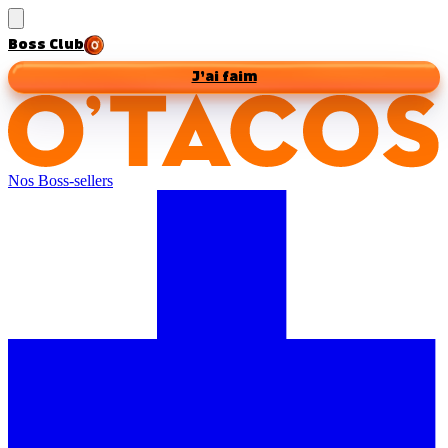
Boss Club
J’ai faim
Nos Boss-sellers