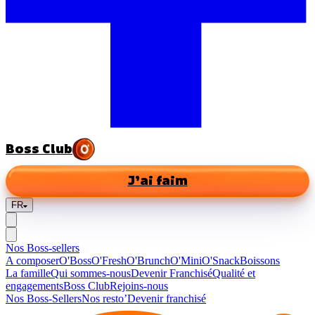
Boss Club
J’ai faim
FR
Nos Boss-sellers
A composer
O'Boss
O'Fresh
O'Brunch
O'Mini
O'Snack
Boissons
La famille
Qui sommes-nous
Devenir Franchisé
Qualité et
engagements
Boss Club
Rejoins-nous
Nos Boss-Sellers
Nos resto’
Devenir franchisé