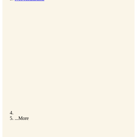
...
More