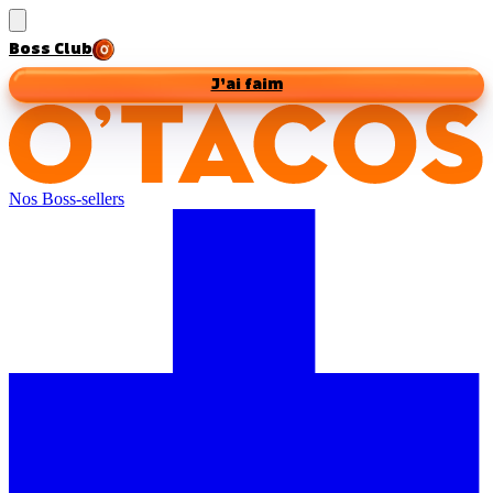
Boss Club
J’ai faim
Nos Boss-sellers