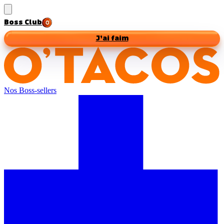
Boss Club
J’ai faim
Nos Boss-sellers