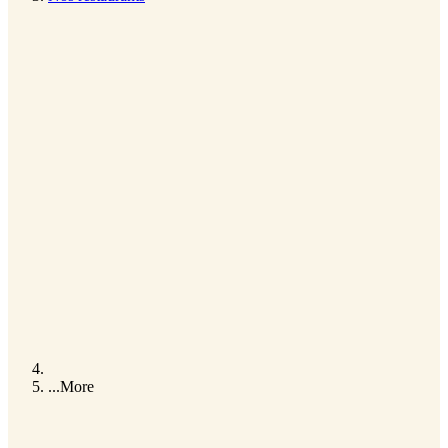
...
More