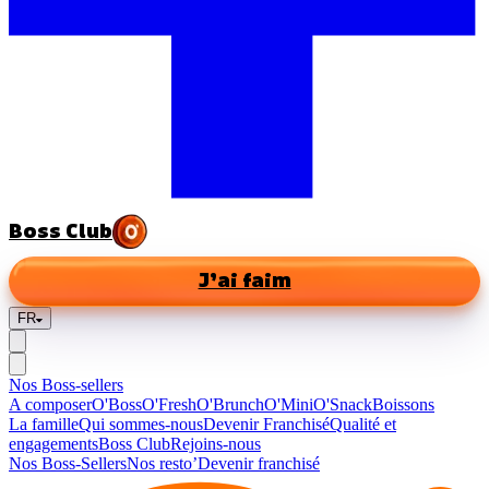
Boss Club
J’ai faim
FR
Nos Boss-sellers
A composer
O'Boss
O'Fresh
O'Brunch
O'Mini
O'Snack
Boissons
La famille
Qui sommes-nous
Devenir Franchisé
Qualité et
engagements
Boss Club
Rejoins-nous
Nos Boss-Sellers
Nos resto’
Devenir franchisé