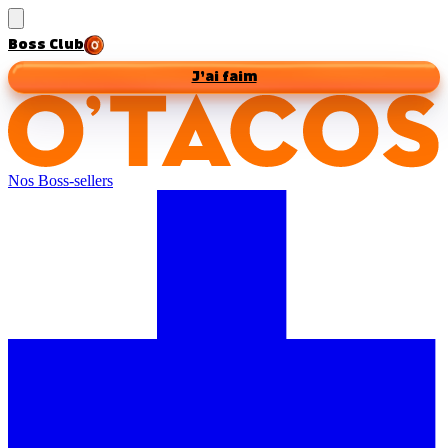
Boss Club
J’ai faim
Nos Boss-sellers