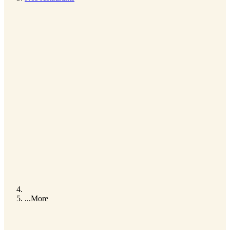
...
More