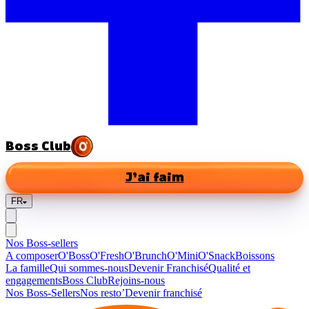
Boss Club
J’ai faim
FR
Nos Boss-sellers
A composer
O'Boss
O'Fresh
O'Brunch
O'Mini
O'Snack
Boissons
La famille
Qui sommes-nous
Devenir Franchisé
Qualité et
engagements
Boss Club
Rejoins-nous
Nos Boss-Sellers
Nos resto’
Devenir franchisé