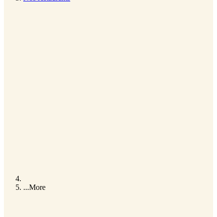
...
More