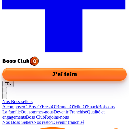
Boss Club
J’ai faim
FR
Nos Boss-sellers
A composer
O'Boss
O'Fresh
O'Brunch
O'Mini
O'Snack
Boissons
La famille
Qui sommes-nous
Devenir Franchisé
Qualité et
engagements
Boss Club
Rejoins-nous
Nos Boss-Sellers
Nos resto’
Devenir franchisé