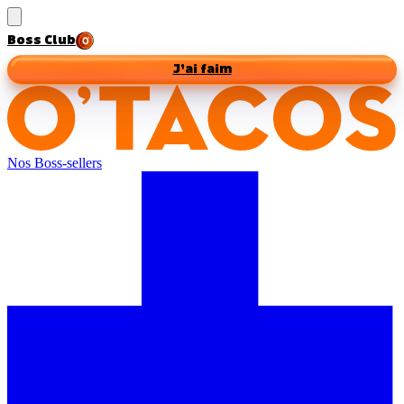
Boss Club
J’ai faim
Nos Boss-sellers