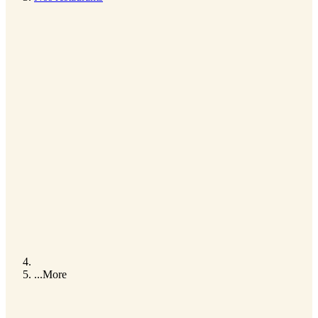
...
More