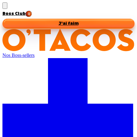
Boss Club
J’ai faim
Nos Boss-sellers