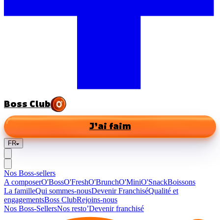
Boss Club
J’ai faim
FR
Nos Boss-sellers
A composer
O'Boss
O'Fresh
O'Brunch
O'Mini
O'Snack
Boissons
La famille
Qui sommes-nous
Devenir Franchisé
Qualité et
engagements
Boss Club
Rejoins-nous
Nos Boss-Sellers
Nos resto’
Devenir franchisé