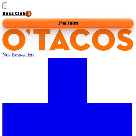
Boss Club
J’ai faim
Nos Boss-sellers