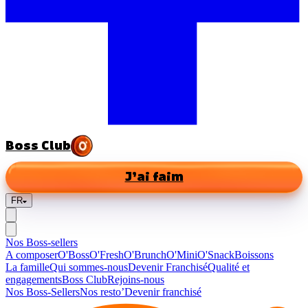
Boss Club
J’ai faim
FR
Nos Boss-sellers
A composer
O'Boss
O'Fresh
O'Brunch
O'Mini
O'Snack
Boissons
La famille
Qui sommes-nous
Devenir Franchisé
Qualité et
engagements
Boss Club
Rejoins-nous
Nos Boss-Sellers
Nos resto’
Devenir franchisé