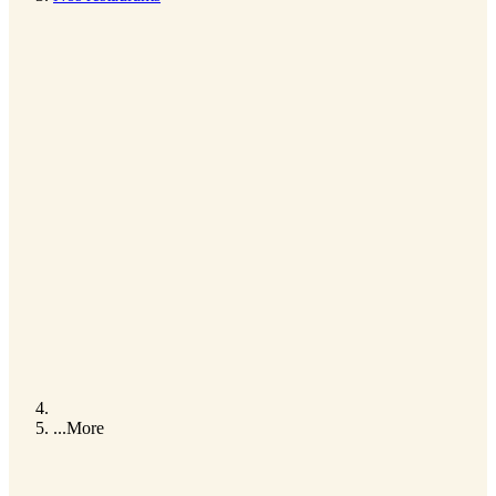
...
More