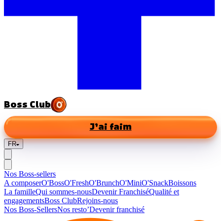
Boss Club
J’ai faim
FR
Nos Boss-sellers
A composer
O'Boss
O'Fresh
O'Brunch
O'Mini
O'Snack
Boissons
La famille
Qui sommes-nous
Devenir Franchisé
Qualité et
engagements
Boss Club
Rejoins-nous
Nos Boss-Sellers
Nos resto’
Devenir franchisé