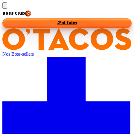
Boss Club
J’ai faim
Nos Boss-sellers