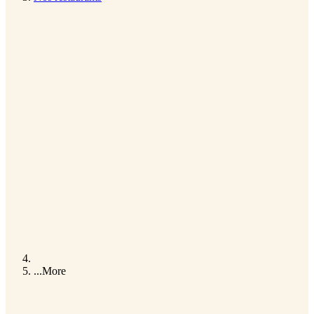
...
More