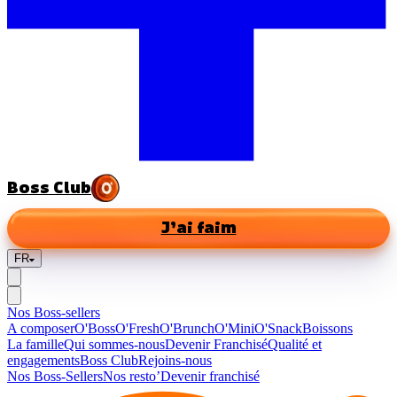
Boss Club
J’ai faim
FR
Nos Boss-sellers
A composer
O'Boss
O'Fresh
O'Brunch
O'Mini
O'Snack
Boissons
La famille
Qui sommes-nous
Devenir Franchisé
Qualité et
engagements
Boss Club
Rejoins-nous
Nos Boss-Sellers
Nos resto’
Devenir franchisé