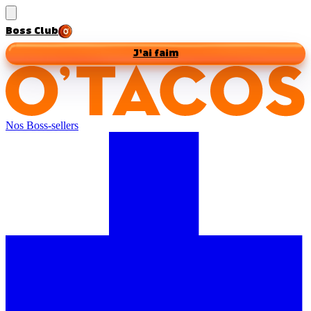
Boss Club
J’ai faim
Nos Boss-sellers