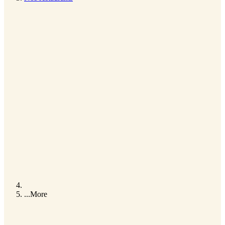
...
More