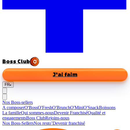
Boss Club
J’ai faim
FR
Nos Boss-sellers
A composer
O'Boss
O'Fresh
O'Brunch
O'Mini
O'Snack
Boissons
La famille
Qui sommes-nous
Devenir Franchisé
Qualité et
engagements
Boss Club
Rejoins-nous
Nos Boss-Sellers
Nos resto’
Devenir franchisé