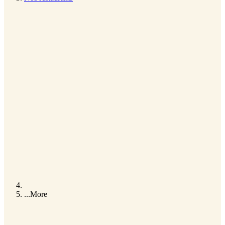
...
More