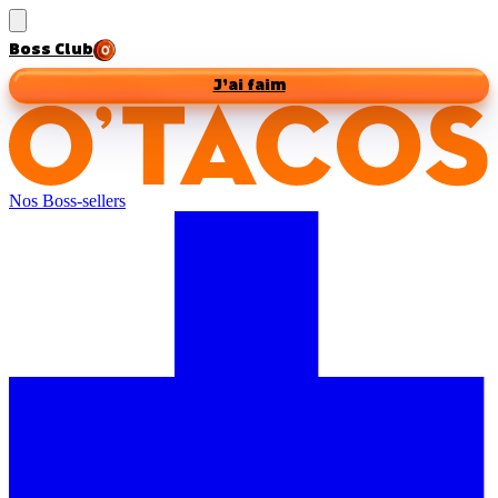
Boss Club
J’ai faim
Nos Boss-sellers