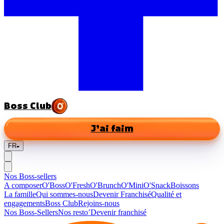
Boss Club
J’ai faim
FR
Nos Boss-sellers
A composer
O'Boss
O'Fresh
O'Brunch
O'Mini
O'Snack
Boissons
La famille
Qui sommes-nous
Devenir Franchisé
Qualité et
engagements
Boss Club
Rejoins-nous
Nos Boss-Sellers
Nos resto’
Devenir franchisé