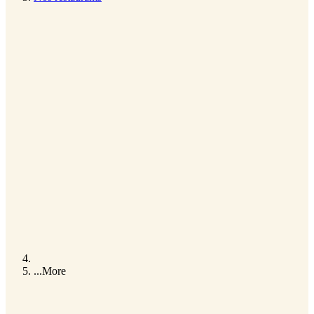
...
More