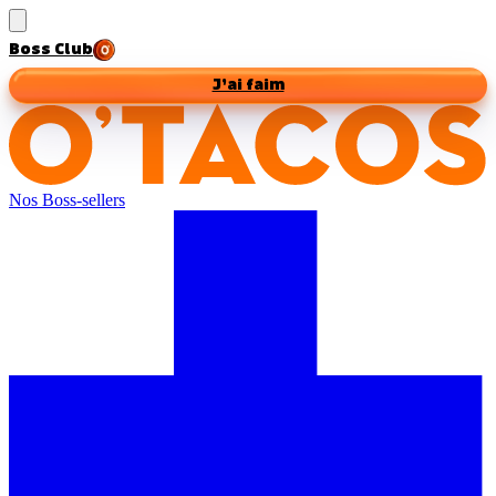
Boss Club
J’ai faim
Nos Boss-sellers