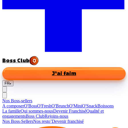
Boss Club
J’ai faim
FR
Nos Boss-sellers
A composer
O'Boss
O'Fresh
O'Brunch
O'Mini
O'Snack
Boissons
La famille
Qui sommes-nous
Devenir Franchisé
Qualité et
engagements
Boss Club
Rejoins-nous
Nos Boss-Sellers
Nos resto’
Devenir franchisé