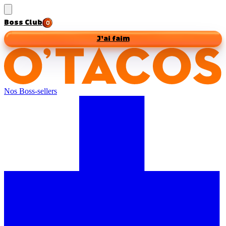
Boss Club
J’ai faim
Nos Boss-sellers