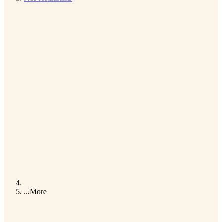
...
More