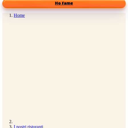
Ho fame
Home
I nostri ristoranti