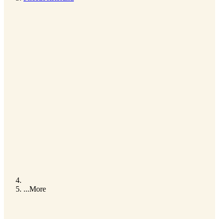
...
More