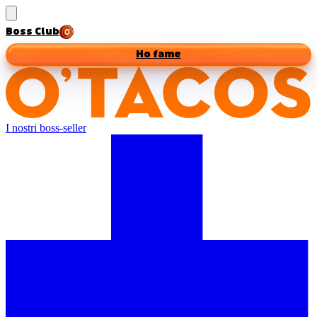
Boss Club
Ho fame
I nostri boss-seller