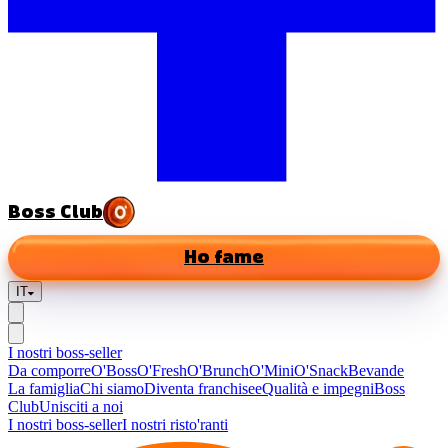
Boss Club
Ho fame
IT
I nostri boss-seller
Da comporre
O'Boss
O'Fresh
O'Brunch
O'Mini
O'Snack
Bevande
La famiglia
Chi siamo
Diventa franchisee
Qualità e impegni
Boss
Club
Unisciti a noi
I nostri boss-seller
I nostri risto'ranti