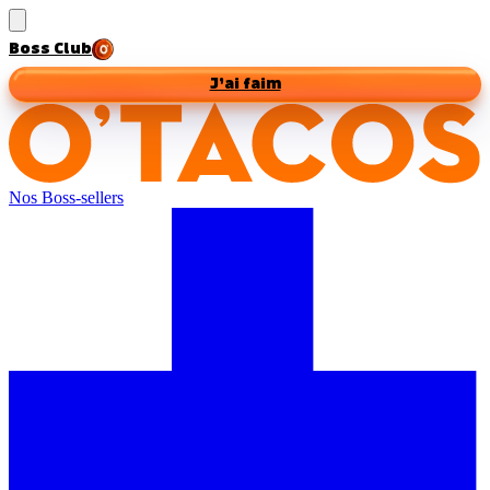
Boss Club
J’ai faim
Nos Boss-sellers