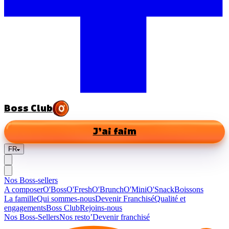
Boss Club
J’ai faim
FR
Nos Boss-sellers
A composer
O'Boss
O'Fresh
O'Brunch
O'Mini
O'Snack
Boissons
La famille
Qui sommes-nous
Devenir Franchisé
Qualité et
engagements
Boss Club
Rejoins-nous
Nos Boss-Sellers
Nos resto’
Devenir franchisé