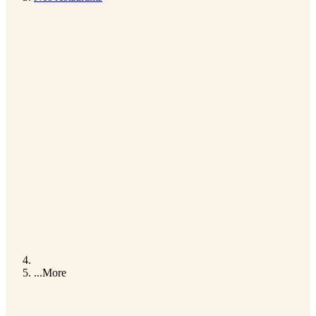
...
More