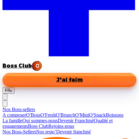
Boss Club
J’ai faim
FR
Nos Boss-sellers
A composer
O'Boss
O'Fresh
O'Brunch
O'Mini
O'Snack
Boissons
La famille
Qui sommes-nous
Devenir Franchisé
Qualité et
engagements
Boss Club
Rejoins-nous
Nos Boss-Sellers
Nos resto’
Devenir franchisé