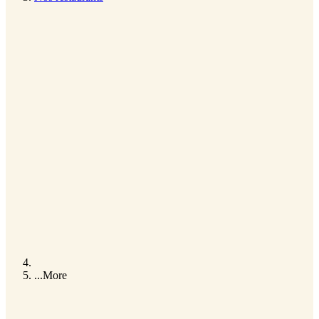
...
More