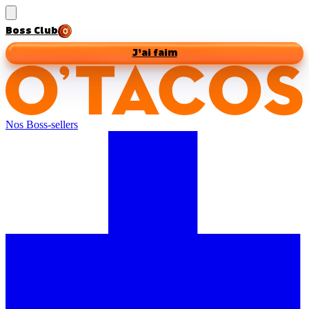
Boss Club
J’ai faim
Nos Boss-sellers